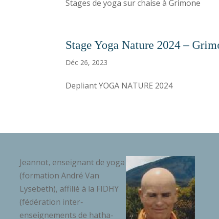
Stages de yoga sur chaise à Grimone
Stage Yoga Nature 2024 – Grim
Déc 26, 2023
Depliant YOGA NATURE 2024
Jeannot, enseignant de yoga
(formation André Van
Lysebeth), affilié à la FIDHY
(fédération inter-
enseignements de hatha-