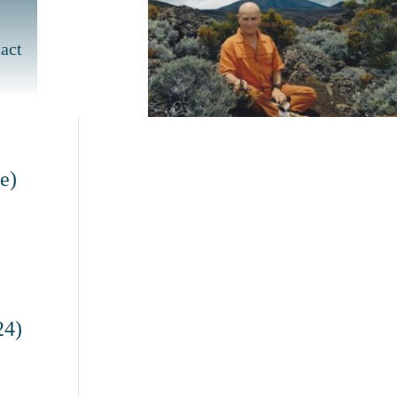
act
e)
24)