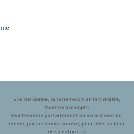
one
«Le ciel donne, la terre reçoit et fait croître,
l’homme accomplit.
Seul l’Homme parfaitement en accord avec lui-
même, parfaitement sincère, peut aller au bout
de sa nature… »